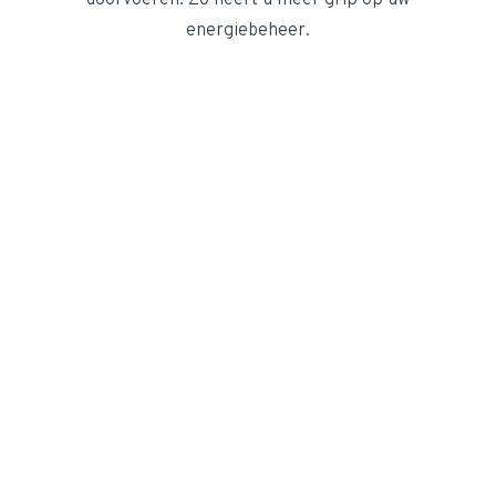
doorvoeren. Zo heeft u meer grip op uw
energiebeheer.